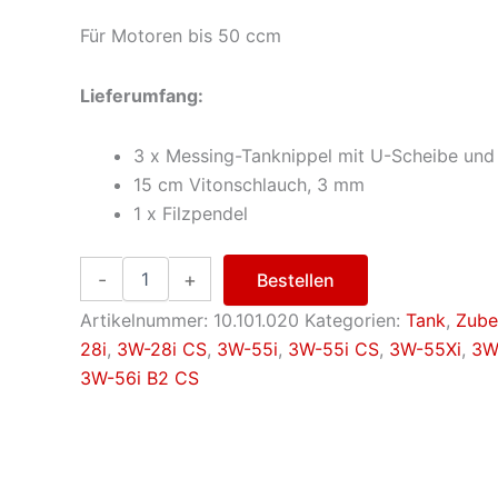
Für Motoren bis 50 ccm
Lieferumfang:
3 x Messing-Tanknippel mit U-Scheibe und
15 cm Vitonschlauch, 3 mm
1 x Filzpendel
Tankbeschlagsatz
-
+
Bestellen
mit
Filzpendel,
Artikelnummer:
10.101.020
Kategorien:
Tank
,
Zube
klein
28i
,
3W-28i CS
,
3W-55i
,
3W-55i CS
,
3W-55Xi
,
3W
Menge
3W-56i B2 CS