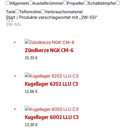
Allgemein
Auslaßkrümmer
Propeller
Schalldämpfer
Tank
Teflonrohre
Verbrauchsmaterial
Start
/ Produkte verschlagwortet mit „3W-55i“
123
3W-55i
Zündkerze NGK CM-6
15,33
€
Kugellager 6202 LLU C3
12,66
€
Kugellager 6002 LLU C3
13,30
€