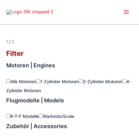
Zum
Inhalt
springen
123
Filter
Motoren | Engines
Alle Motoren
1-Zylinder Motoren
2-Zylinder Motoren
4-
Zylinder Motoren
Flugmodelle | Models
R-T-F Modelle
Warbirds/Scale
Zubehör | Accessories