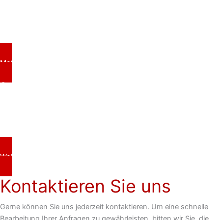
Beim Einsatz der TS –Zylinder sowohl bei 1-Zylinder oder
Mehrzylinder Motoren erhöht sich die Sicherheit und
Zuverlässigkeit.
Motorenübersicht
3wprofessionalline.com
Besuchen Sie bitte auch
unsere neue Motorenserie
für UAV Kunden:
Website
Kontaktieren Sie uns
Gerne können Sie uns jederzeit kontaktieren. Um eine schnelle
Bearbeitung Ihrer Anfragen zu gewährleisten, bitten wir Sie, die