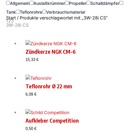
Allgemein
Auslaßkrümmer
Propeller
Schalldämpfer
Tank
Teflonrohre
Verbrauchsmaterial
Start
/ Produkte verschlagwortet mit „3W-28i CS“
123
3W-28i CS
Zündkerze NGK CM-6
15,33
€
Teflonrohr Ø 22 mm
6,09
€
Aufkleber Competition
0,50
€