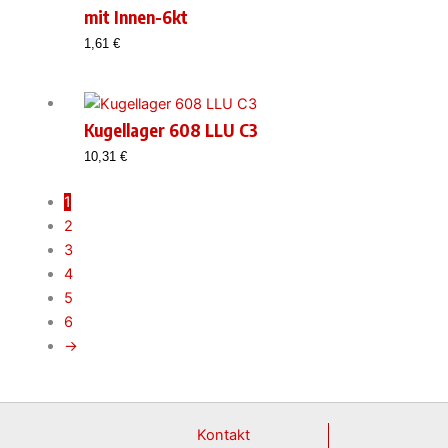
mit Innen-6kt
1,61
€
Kugellager 608 LLU C3
10,31
€
1
2
3
4
5
6
→
Kontakt