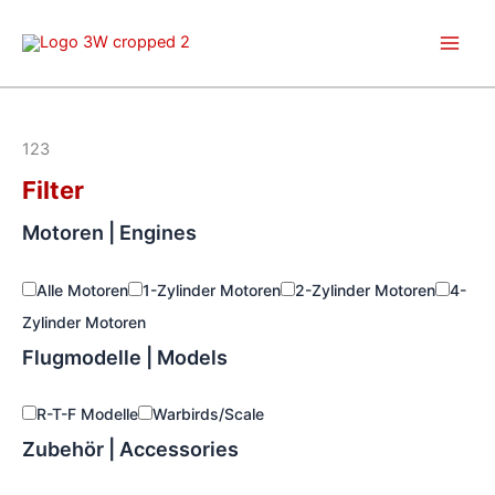
Zum
Inhalt
springen
123
Filter
Motoren | Engines
Alle Motoren
1-Zylinder Motoren
2-Zylinder Motoren
4-
Zylinder Motoren
Flugmodelle | Models
R-T-F Modelle
Warbirds/Scale
Zubehör | Accessories