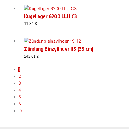
Kugellager 6200 LLU C3
11,34
€
Zündung Einzylinder IIS (35 cm)
242,61
€
1
2
3
4
5
6
→