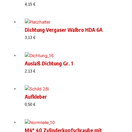
4,15
€
Dichtung Vergaser Walbro HDA 6A
3,13
€
Auslaß Dichtung Gr. 1
2,13
€
Aufkleber
0,50
€
M4* 40 Zylinderkopfschraube mit