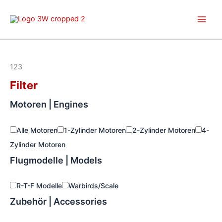
Zum
Inhalt
springen
123
Filter
Motoren | Engines
Alle Motoren
1-Zylinder Motoren
2-Zylinder Motoren
4-
Zylinder Motoren
Flugmodelle | Models
R-T-F Modelle
Warbirds/Scale
Zubehör | Accessories