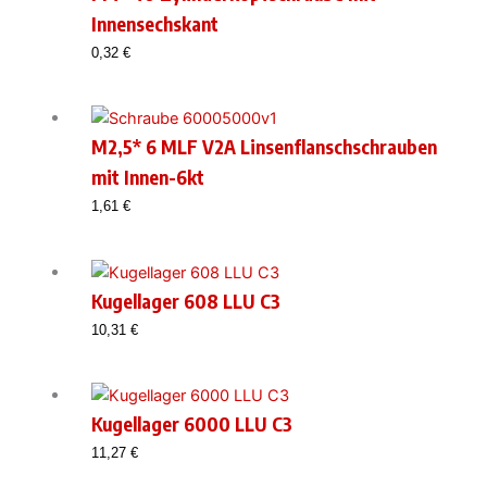
Innensechskant
0,32
€
M2,5* 6 MLF V2A Linsenflanschschrauben
mit Innen-6kt
1,61
€
Kugellager 608 LLU C3
10,31
€
Kugellager 6000 LLU C3
11,27
€