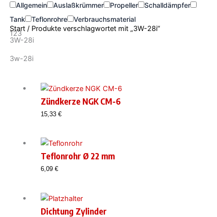
Allgemein
Auslaßkrümmer
Propeller
Schalldämpfer
Tank
Teflonrohre
Verbrauchsmaterial
Start
/ Produkte verschlagwortet mit „3W-28i“
123
3W-28i
3w-28i
Zündkerze NGK CM-6
15,33
€
Teflonrohr Ø 22 mm
6,09
€
Dichtung Zylinder