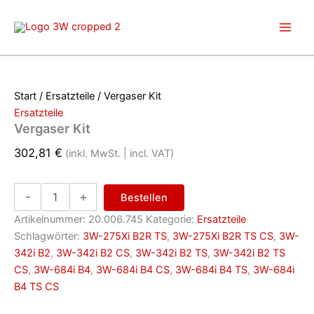
Zum
Inhalt
springen
Start
/
Ersatzteile
/ Vergaser Kit
Ersatzteile
Vergaser Kit
302,81
€
(inkl. MwSt. | incl. VAT)
Vergaser
-
+
Bestellen
Kit
Menge
Artikelnummer:
20.006.745
Kategorie:
Ersatzteile
Schlagwörter:
3W-275Xi B2R TS
,
3W-275Xi B2R TS CS
,
3W-
342i B2
,
3W-342i B2 CS
,
3W-342i B2 TS
,
3W-342i B2 TS
CS
,
3W-684i B4
,
3W-684i B4 CS
,
3W-684i B4 TS
,
3W-684i
B4 TS CS