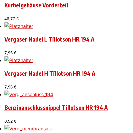
Kurbelgehäuse Vorderteil
46,77
€
Vergaser Nadel L Tillotson HR 194 A
7,96
€
Vergaser Nadel H Tillotson HR 194 A
7,96
€
Benzinanschlussnippel Tillotson HR 194 A
8,52
€