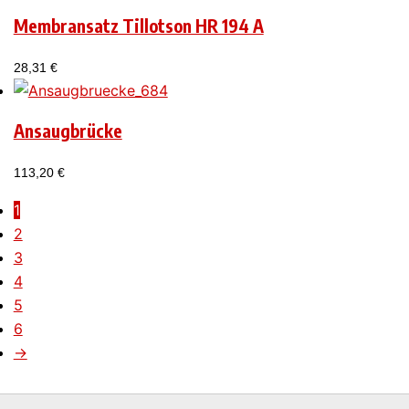
Membransatz Tillotson HR 194 A
28,31
€
Ansaugbrücke
113,20
€
1
2
3
4
5
6
→