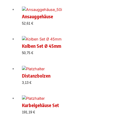
Ansauggehäuse
52,61
€
Kolben Set Ø 45mm
50,75
€
Distanzbolzen
3,13
€
Kurbelgehäuse Set
191,19
€