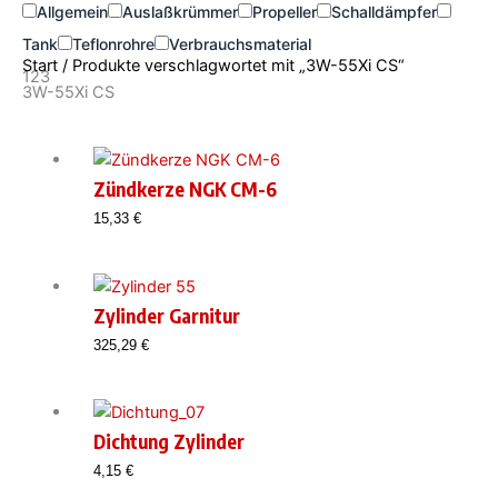
Allgemein
Auslaßkrümmer
Propeller
Schalldämpfer
Tank
Teflonrohre
Verbrauchsmaterial
Start
/ Produkte verschlagwortet mit „3W-55Xi CS“
123
3W-55Xi CS
Zündkerze NGK CM-6
15,33
€
Zylinder Garnitur
325,29
€
Dichtung Zylinder
4,15
€