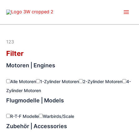
Zum
Inhalt
springen
123
Filter
Motoren | Engines
Alle Motoren
1-Zylinder Motoren
2-Zylinder Motoren
4-
Zylinder Motoren
Flugmodelle | Models
R-T-F Modelle
Warbirds/Scale
Zubehör | Accessories