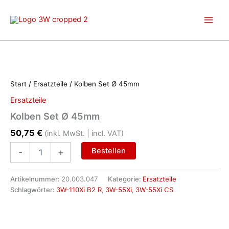
Zum
Inhalt
springen
Start
/
Ersatzteile
/ Kolben Set Ø 45mm
Ersatzteile
Kolben Set Ø 45mm
50,75
€
(inkl. MwSt. | incl. VAT)
Kolben
Bestellen
-
+
Set
Ø
45mm
Artikelnummer:
20.003.047
Kategorie:
Ersatzteile
Menge
Schlagwörter:
3W-110Xi B2 R
,
3W-55Xi
,
3W-55Xi CS