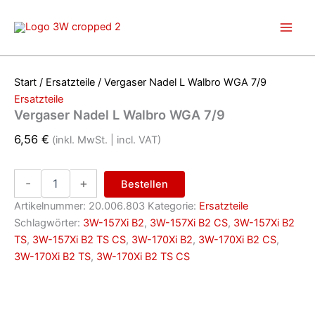
Zum
Inhalt
springen
Start
/
Ersatzteile
/ Vergaser Nadel L Walbro WGA 7/9
Ersatzteile
Vergaser Nadel L Walbro WGA 7/9
6,56
€
(inkl. MwSt. | incl. VAT)
Vergaser
-
+
Bestellen
Nadel
L
Artikelnummer:
20.006.803
Kategorie:
Ersatzteile
Walbro
Schlagwörter:
3W-157Xi B2
,
3W-157Xi B2 CS
,
3W-157Xi B2
WGA
TS
,
3W-157Xi B2 TS CS
,
3W-170Xi B2
,
3W-170Xi B2 CS
,
7/9
3W-170Xi B2 TS
,
3W-170Xi B2 TS CS
Menge