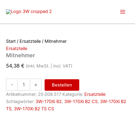
Zum
Inhalt
springen
Start
/
Ersatzteile
/ Mitnehmer
Ersatzteile
Mitnehmer
54,38
€
(inkl. MwSt. | incl. VAT)
Mitnehmer
-
+
Bestellen
Menge
Artikelnummer:
20.008.517
Kategorie:
Ersatzteile
Schlagwörter:
3W-170Xi B2
,
3W-170Xi B2 CS
,
3W-170Xi B2
TS
,
3W-170Xi B2 TS CS