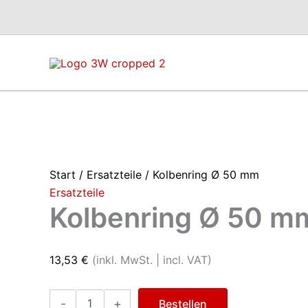
Zum
Inhalt
springen
Start
/
Ersatzteile
/ Kolbenring Ø 50 mm
Ersatzteile
Kolbenring Ø 50 m
13,53
€
(inkl. MwSt. | incl. VAT)
Kolbenring
-
+
Bestellen