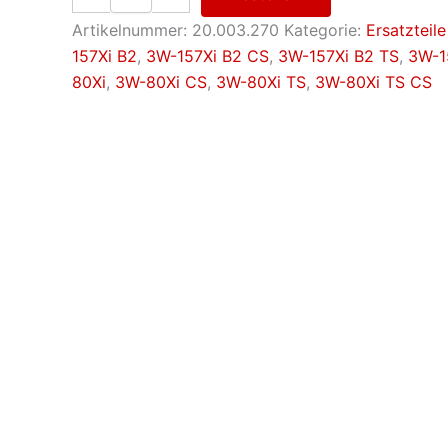
Ø
50
Artikelnummer:
20.003.270
Kategorie:
Ersatzteile
mm
157Xi B2
,
3W-157Xi B2 CS
,
3W-157Xi B2 TS
,
3W-1
Menge
80Xi
,
3W-80Xi CS
,
3W-80Xi TS
,
3W-80Xi TS CS