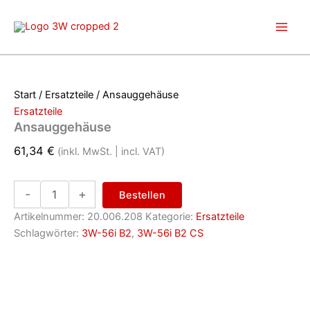
Zum
Inhalt
springen
Start
/
Ersatzteile
/ Ansauggehäuse
Ersatzteile
Ansauggehäuse
61,34
€
(inkl. MwSt. | incl. VAT)
Ansauggehäuse
-
+
Bestellen
Menge
Artikelnummer:
20.006.208
Kategorie:
Ersatzteile
Schlagwörter:
3W-56i B2
,
3W-56i B2 CS