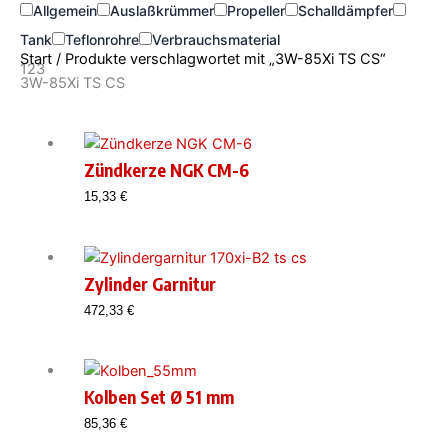
Allgemein
Auslaßkrümmer
Propeller
Schalldämpfer
Tank
Teflonrohre
Verbrauchsmaterial
Start
/ Produkte verschlagwortet mit „3W-85Xi TS CS“
123
3W-85Xi TS CS
Zündkerze NGK CM-6
15,33
€
Zylinder Garnitur
472,33
€
Kolben Set Ø 51 mm
85,36
€