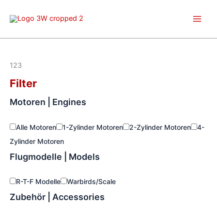
Zum
Inhalt
springen
123
Filter
Motoren | Engines
Alle Motoren
1-Zylinder Motoren
2-Zylinder Motoren
4-
Zylinder Motoren
Flugmodelle | Models
R-T-F Modelle
Warbirds/Scale
Zubehör | Accessories