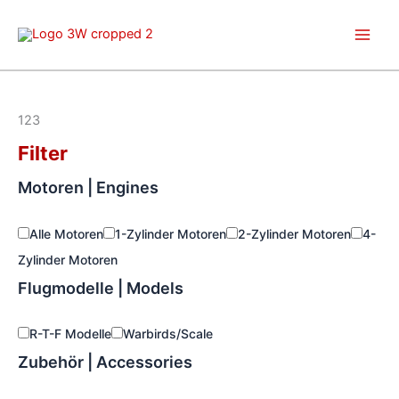
Zum
Inhalt
springen
123
Filter
Motoren | Engines
Alle Motoren
1-Zylinder Motoren
2-Zylinder Motoren
4-
Zylinder Motoren
Flugmodelle | Models
R-T-F Modelle
Warbirds/Scale
Zubehör | Accessories