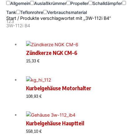
Allgemein
Auslaßkrümmer
Propeller
Schalldämpfer
Tank
Teflonrohre
Verbrauchsmaterial
Start
/ Produkte verschlagwortet mit „3W-112i B4“
123
3W-112i B4
Zündkerze NGK CM-6
15,33
€
Kurbelgehäuse Motorhalter
108,93
€
Kurbelgehäuse Hauptteil
558,10
€