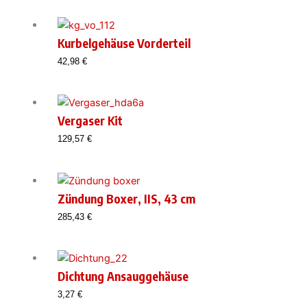
Kurbelgehäuse Vorderteil
42,98
€
Vergaser Kit
129,57
€
Zündung Boxer, IIS, 43 cm
285,43
€
Dichtung Ansauggehäuse
3,27
€