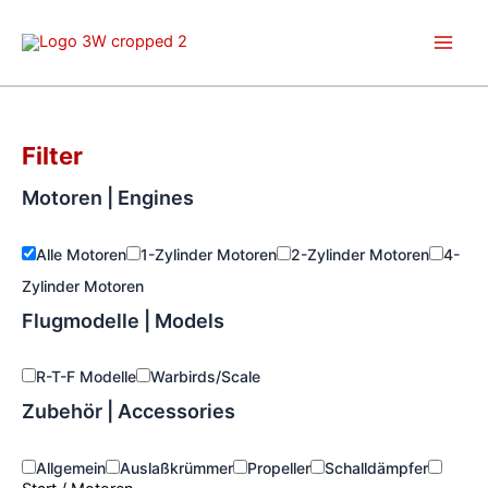
Zum
Inhalt
springen
Filter
Motoren | Engines
Alle Motoren
1-Zylinder Motoren
2-Zylinder Motoren
4-
Zylinder Motoren
Flugmodelle | Models
R-T-F Modelle
Warbirds/Scale
Zubehör | Accessories
Allgemein
Auslaßkrümmer
Propeller
Schalldämpfer