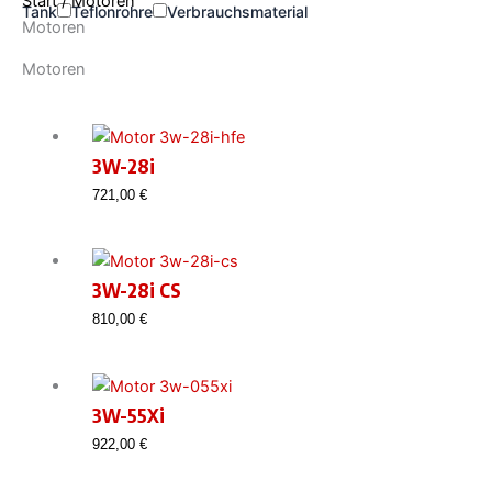
Start
/ Motoren
Tank
Teflonrohre
Verbrauchsmaterial
Motoren
Motoren
3W-28i
721,00
€
3W-28i CS
810,00
€
3W-55Xi
922,00
€