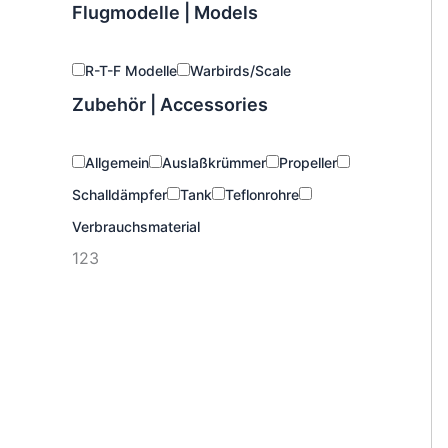
Flugmodelle | Models
R-T-F Modelle
Warbirds/Scale
Zubehör | Accessories
Allgemein
Auslaßkrümmer
Propeller
Schalldämpfer
Tank
Teflonrohre
Verbrauchsmaterial
123