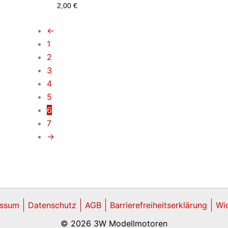
2,00
€
←
1
2
3
4
5
6
7
→
essum
Datenschutz
AGB
Barrierefreiheitserklärung
Wid
© 2026 3W Modellmotoren